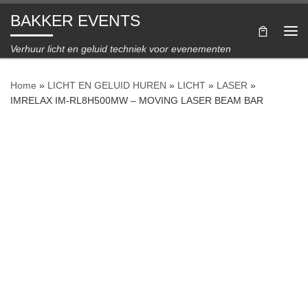
BAKKER EVENTS
Ga naar inhoud
Me
Verhuur licht en geluid techniek voor evenementen
Home
»
LICHT EN GELUID HUREN
»
LICHT
»
LASER
»
IMRELAX IM-RL8H500MW – MOVING LASER BEAM BAR