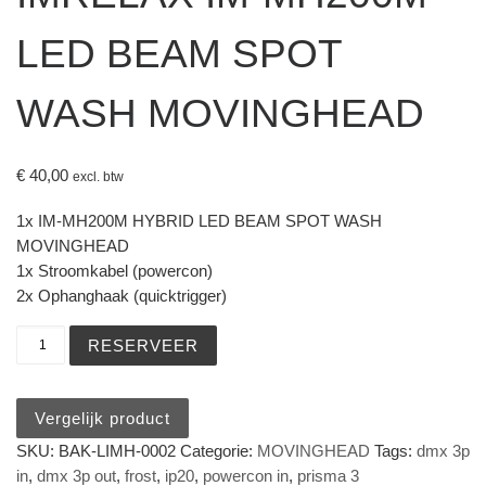
LED BEAM SPOT
WASH MOVINGHEAD
€
40,00
excl. btw
1x IM-MH200M HYBRID LED BEAM SPOT WASH
MOVINGHEAD
1x Stroomkabel (powercon)
2x Ophanghaak (quicktrigger)
IMRELAX IM-MH200M - LED BEAM SPOT WASH MOVINGHE
RESERVEER
Vergelijk product
SKU:
BAK-LIMH-0002
Categorie:
MOVINGHEAD
Tags:
dmx 3p
in
,
dmx 3p out
,
frost
,
ip20
,
powercon in
,
prisma 3