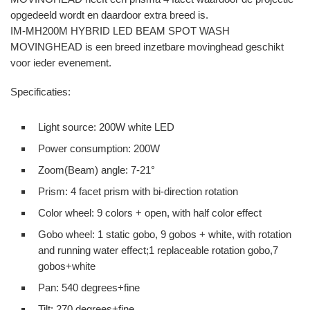
opgedeeld wordt en daardoor extra breed is.
IM-MH200M HYBRID LED BEAM SPOT WASH
MOVINGHEAD is een breed inzetbare movinghead geschikt
voor ieder evenement.
Specificaties:
Light source: 200W white LED
Power consumption: 200W
Zoom(Beam) angle: 7-21°
Prism: 4 facet prism with bi-direction rotation
Color wheel: 9 colors + open, with half color effect
Gobo wheel: 1 static gobo, 9 gobos + white, with rotation
and running water effect;1 replaceable rotation gobo,7
gobos+white
Pan: 540 degrees+fine
Tilt: 270 degrees+fine