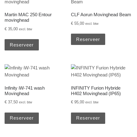
Martin MAC 250 Entour
CLF Aorun Movinghead Beam
movinghead
€
55,00
excl. btw
€
35,00
excl. btw
Reserveer
Reserveer
Infinity iW-741 wash
INFINITY Furion Hybride
Movinghead
H402 Movinghead (IP65)
€
37,50
€
95,00
excl. btw
excl. btw
Reserveer
Reserveer