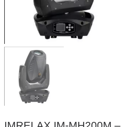
IMRELAX IM-MH200M –