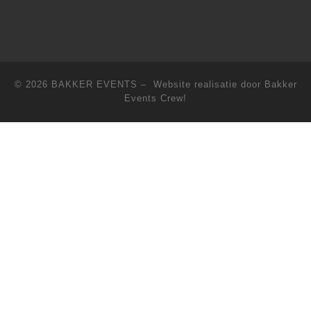
© 2026
BAKKER EVENTS
– Website realisatie door Bakker
Events Crew!