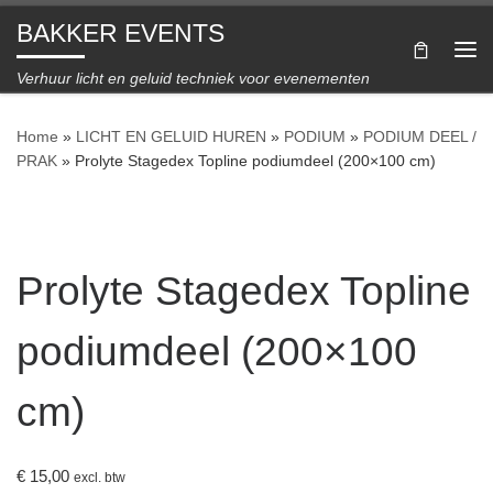
BAKKER EVENTS
Ga naar inhoud
Me
Verhuur licht en geluid techniek voor evenementen
Home
»
LICHT EN GELUID HUREN
»
PODIUM
»
PODIUM DEEL /
PRAK
»
Prolyte Stagedex Topline podiumdeel (200×100 cm)
Prolyte Stagedex Topline
podiumdeel (200×100
cm)
€
15,00
excl. btw