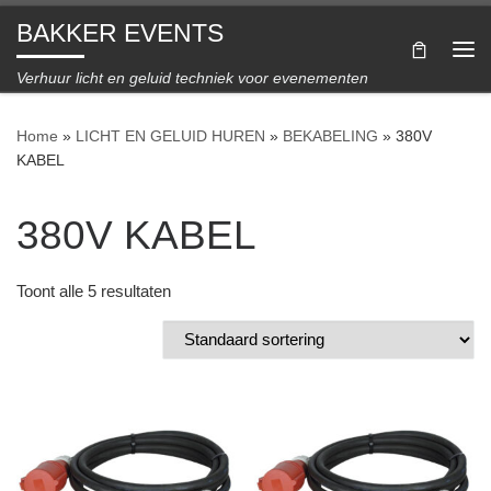
BAKKER EVENTS
Ga naar inhoud
Me
Verhuur licht en geluid techniek voor evenementen
Home
»
LICHT EN GELUID HUREN
»
BEKABELING
»
380V
KABEL
380V KABEL
Toont alle 5 resultaten