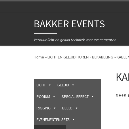
Ga naar inhoud
BAKKER EVENTS
Verhuur licht en geluid techniek voor evenementen
Home
»
LICHT EN GELUID HUREN
»
BEKABELING
»
KABEL
KA
LICHT
GELUID
Geen 
PODIUM
SPECIAL EFFECT
RIGGING
BEELD
EVENEMENTEN SETS