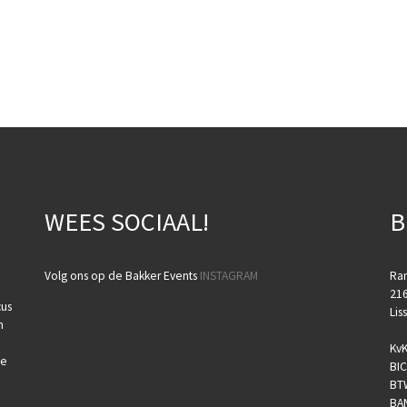
WEES SOCIAAL!
B
Volg ons op de Bakker Events
INSTAGRAM
Ra
216
cus
Lis
n
KvK
te
BIC
BT
BA