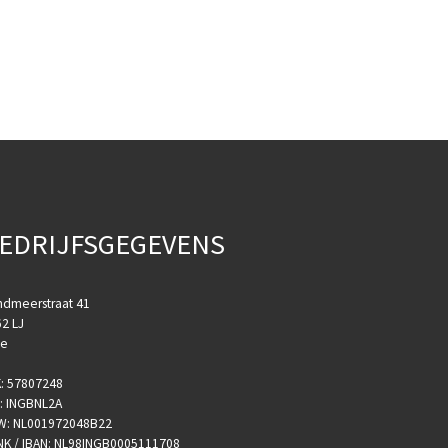
EDRIJFSGEGEVENS
ndmeerstraat 41
2 LJ
se
: 57807248
: INGBNL2A
W: NL001972048B22
NK / IBAN: NL98INGB0005111708