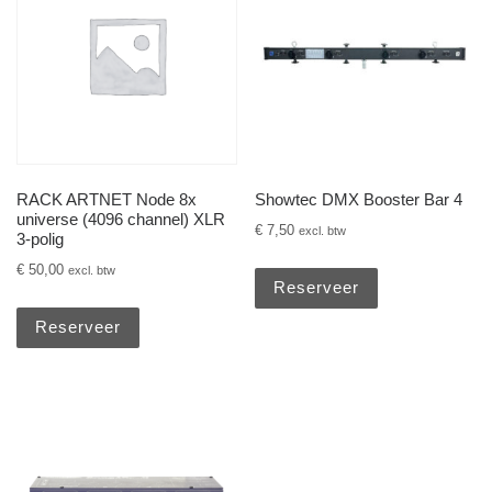
RACK ARTNET Node 8x
Showtec DMX Booster Bar 4
universe (4096 channel) XLR
€
7,50
excl. btw
3-polig
€
50,00
excl. btw
Reserveer
Reserveer