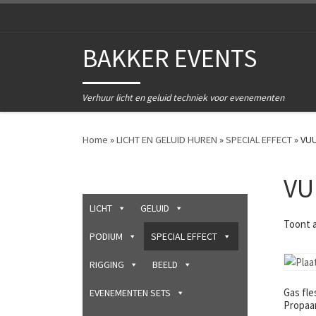
Ga naar inhoud
BAKKER EVENTS
Verhuur licht en geluid techniek voor evenementen
Home
»
LICHT EN GELUID HUREN
»
SPECIAL EFFECT
»
VU
VU
LICHT
GELUID
Toont a
PODIUM
SPECIAL EFFECT
RIGGING
BEELD
Gas fle
EVENEMENTEN SETS
Propaa