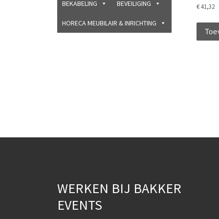
BEKABELING
BEVEILIGING
€
41,32
HORECA MEUBILAIR & INRICHTING
Toe
WERKEN BIJ BAKKER
EVENTS