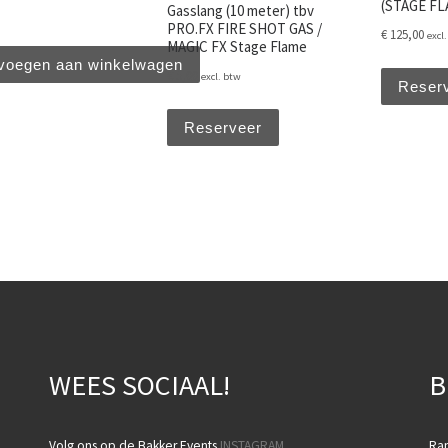
(STAGE FL
Gasslang (10 meter) tbv
PRO.FX FIRE SHOT GAS /
€
125,00
excl
MAGIC FX Stage Flame
voegen aan winkelwagen
€
5,00
excl. btw
Reser
Reserveer
WEES SOCIAAL!
B
Volg ons op de Bakker Events
INSTAGRAM
Ra