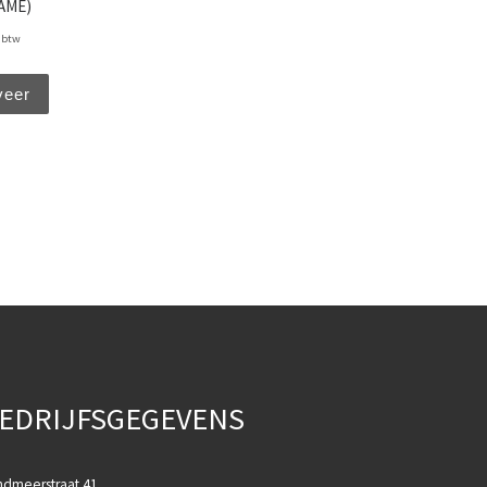
AME)
. btw
veer
EDRIJFSGEGEVENS
ndmeerstraat 41