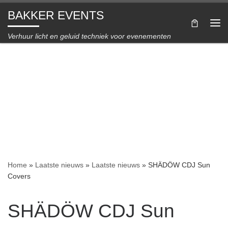
BAKKER EVENTS
Ga naar inhoud
Me
Verhuur licht en geluid techniek voor evenementen
Home
»
Laatste nieuws
»
Laatste nieuws
»
SHÄDÖW CDJ Sun
Covers
SHÄDÖW CDJ Sun