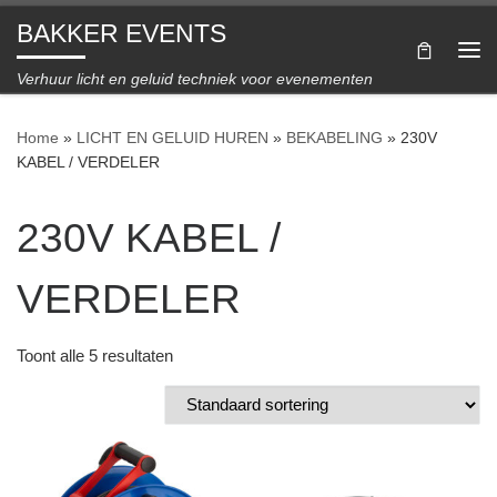
BAKKER EVENTS
Ga naar inhoud
Me
Verhuur licht en geluid techniek voor evenementen
Home
»
LICHT EN GELUID HUREN
»
BEKABELING
»
230V
KABEL / VERDELER
230V KABEL /
VERDELER
Toont alle 5 resultaten