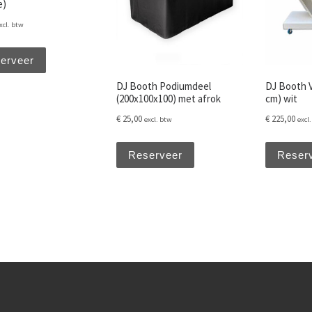
e)
xcl. btw
erveer
DJ Booth Podiumdeel
DJ Booth V 
(200x100x100) met afrok
cm) wit
€
25,00
€
225,00
excl. btw
excl
Reserveer
Reser