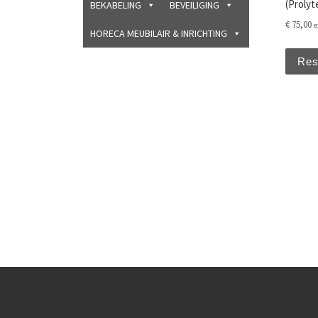
(Prolyt
BEKABELING
BEVEILIGING
€
75,00
e
HORECA MEUBILAIR & INRICHTING
Res