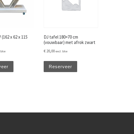
(162 x 62 x 115
DJ tafel 180×70 cm
(vouwbaar) met afrok zwart
€
20,00
. btw
excl. btw
veer
Reserveer