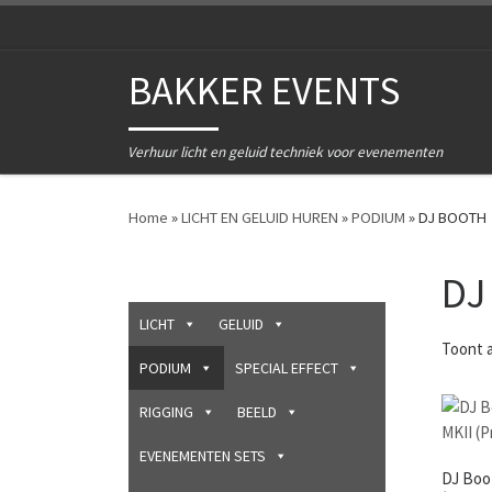
Ga naar inhoud
BAKKER EVENTS
Verhuur licht en geluid techniek voor evenementen
Home
»
LICHT EN GELUID HUREN
»
PODIUM
»
DJ BOOTH
DJ
LICHT
GELUID
Toont a
PODIUM
SPECIAL EFFECT
RIGGING
BEELD
EVENEMENTEN SETS
DJ Boo