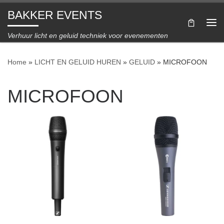
BAKKER EVENTS
Ga naar inhoud
Me
Verhuur licht en geluid techniek voor evenementen
Home
»
LICHT EN GELUID HUREN
»
GELUID
»
MICROFOON
MICROFOON