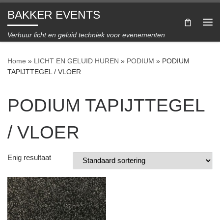
BAKKER EVENTS
Ga naar inhoud
Me
Verhuur licht en geluid techniek voor evenementen
Home
»
LICHT EN GELUID HUREN
»
PODIUM
»
PODIUM
TAPIJTTEGEL / VLOER
PODIUM TAPIJTTEGEL
/ VLOER
Enig resultaat