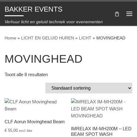
BAKKER EVENTS
Ga naar inhoud
Me
Verhuur licht en geluid techniek voor evenementen
Home
»
LICHT EN GELUID HUREN
»
LICHT
»
MOVINGHEAD
MOVINGHEAD
Toont alle 8 resultaten
CLF Aorun Movinghead Beam
IMRELAX IM-MH200M – LED
€
55,00
excl. btw
BEAM SPOT WASH