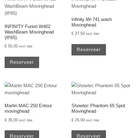
Infinity iW-741 wash
Movinghead
INFINITY Furion W402
WashBeam Movinghead
€
37,50
excl. btw
(IP65)
€
55,00
excl. btw
Reserveer
Reserveer
Martin MAC 250 Entour
Showtec Phantom 65 Spot
movinghead
Movinghead
€
35,00
€
25,00
excl. btw
excl. btw
Reserveer
Reserveer