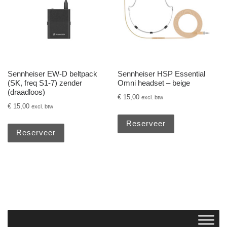
Sennheiser EW-D beltpack
Sennheiser HSP Essential
(SK, freq S1-7) zender
Omni headset – beige
(draadloos)
€
15,00
excl. btw
€
15,00
excl. btw
Reserveer
Reserveer