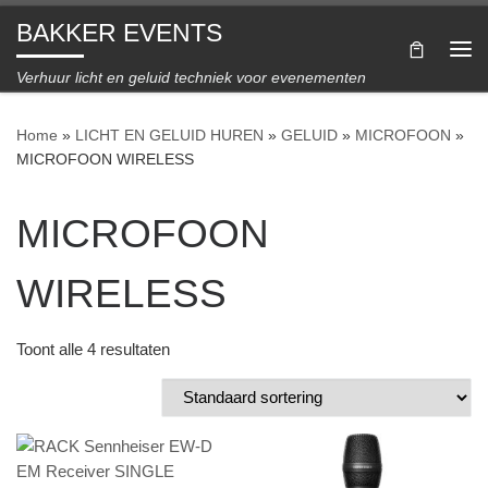
BAKKER EVENTS
Ga naar inhoud
Me
Verhuur licht en geluid techniek voor evenementen
Home
»
LICHT EN GELUID HUREN
»
GELUID
»
MICROFOON
»
MICROFOON WIRELESS
MICROFOON
WIRELESS
Toont alle 4 resultaten