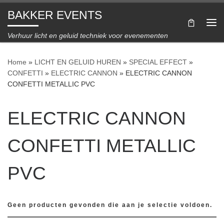
BAKKER EVENTS
Ga naar inhoud
Me
Verhuur licht en geluid techniek voor evenementen
Home
»
LICHT EN GELUID HUREN
»
SPECIAL EFFECT
»
CONFETTI
»
ELECTRIC CANNON
»
ELECTRIC CANNON
CONFETTI METALLIC PVC
ELECTRIC CANNON
CONFETTI METALLIC
PVC
Geen producten gevonden die aan je selectie voldoen.