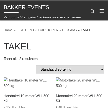
BAKKER EVENTS
Ga naar inhoud
Me
Verhuur licht en geluid techniek voor evenementen
Home
»
LICHT EN GELUID HUREN
»
RIGGING
»
TAKEL
TAKEL
Toont alle 2 resultaten
Handtakel 10 meter WLL 500
Motortakel 20 meter WLL 500
kg
kg
€
15,00
€
40,00
excl. btw
excl. btw