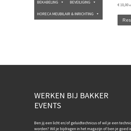
BEKABELING
BEVEILIGING
€
10,00
e
HORECA MEUBILAIR & INRICHTING
Res
WERKEN BIJ BAKKER
EVENTS
Ben jij een licht en/of geluidtechnicus of wil je een techni
worden? Wil je bijdragen in het magazijn of ben je goed i