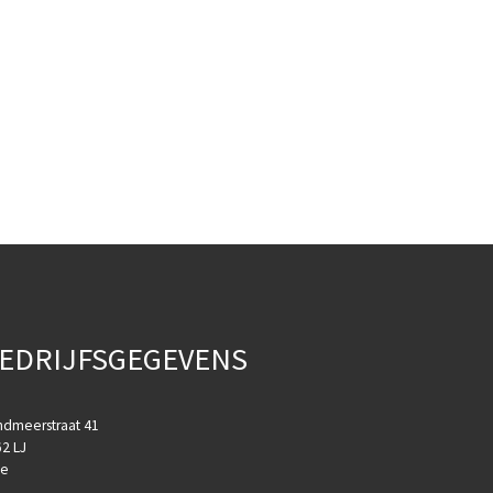
EDRIJFSGEGEVENS
ndmeerstraat 41
2 LJ
se