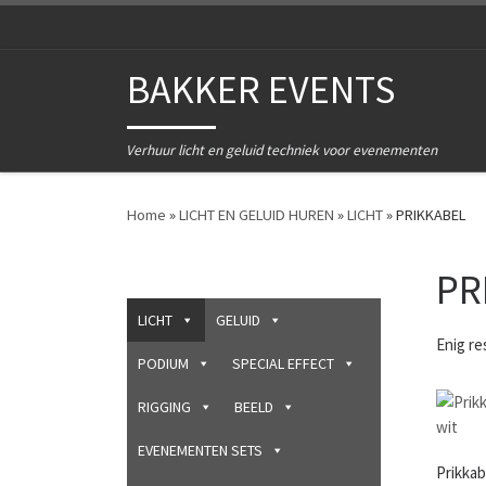
Ga naar inhoud
BAKKER EVENTS
Verhuur licht en geluid techniek voor evenementen
Home
»
LICHT EN GELUID HUREN
»
LICHT
»
PRIKKABEL
PR
LICHT
GELUID
Enig re
PODIUM
SPECIAL EFFECT
RIGGING
BEELD
EVENEMENTEN SETS
Prikka