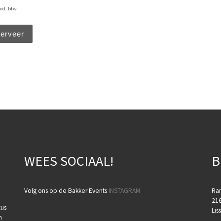
xcl. btw
erveer
WEES SOCIAAL!
B
Volg ons op de Bakker Events
INSTAGRAM
Ra
216
cus
Lis
n