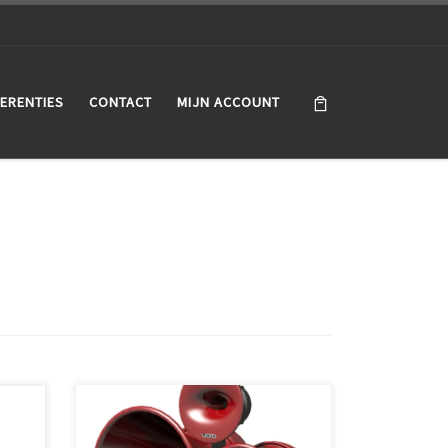
ERENTIES
CONTACT
MIJN ACCOUNT
CDJ
Trots mogen we mededelen dat
Bakker Events diverse Void Acoustics