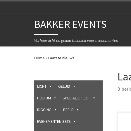
Ga naar inhoud
BAKKER EVENTS
Verhuur licht en geluid techniek voor evenementen
Home
»
Laatste nieuws
La
LICHT
GELUID
3 beri
PODIUM
SPECIAL EFFECT
RIGGING
BEELD
Bakk
EVENEMENTEN SETS
verh