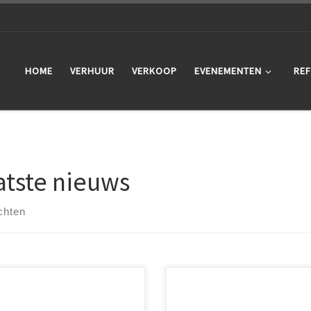
HOME
VERHUUR
VERKOOP
EVENEMENTEN
REF
atste nieuws
chten
er Events breidt zijn
Bakker Events heeft de SHÄDÖW 
uuraanbod uit met de
Sun Covers, de professionele